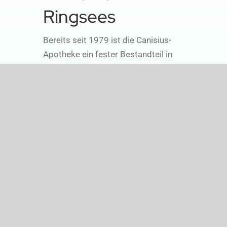
Ringsees
Bereits seit 1979 ist die Canisius-
Apotheke ein fester Bestandteil in
Ringsee, einem Stadtteil Ingolstadts.
Mehr zur Geschichte der
Apotheke
Rundgang durch die
Apotheke