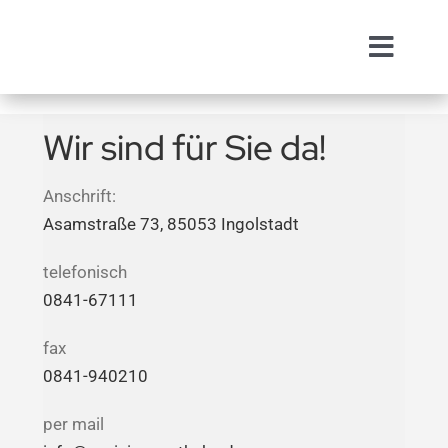
Zum
Inhalt
Toggl
springen
Naviga
Öffnungszeiten
Wir sind für Sie da!
Leistungen
Anschrift:
Asamstraße 73, 85053 Ingolstadt
Über uns
telefonisch
0841-67111
Lieferservice
fax
Aktuelles
0841-940210
per mail
Kontakt